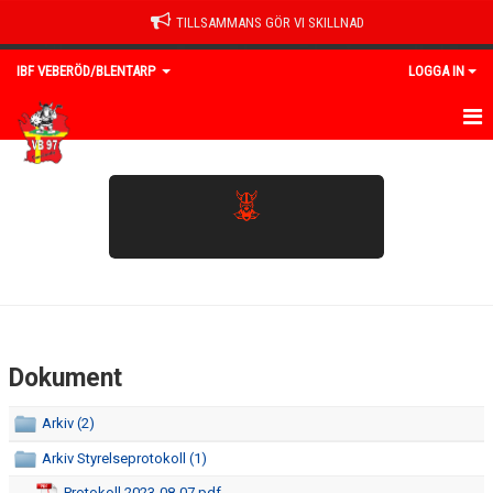
TILLSAMMANS GÖR VI SKILLNAD
IBF VEBERÖD/BLENTARP
LOGGA IN
HEM
NYHETER
AVGIFTER
OM KLUBBEN
VÅRA LAG
Dokument
SPONSORER
Arkiv (2)
BILDGALLERI
Arkiv Styrelseprotokoll (1)
Protokoll 2023-08-07.pdf