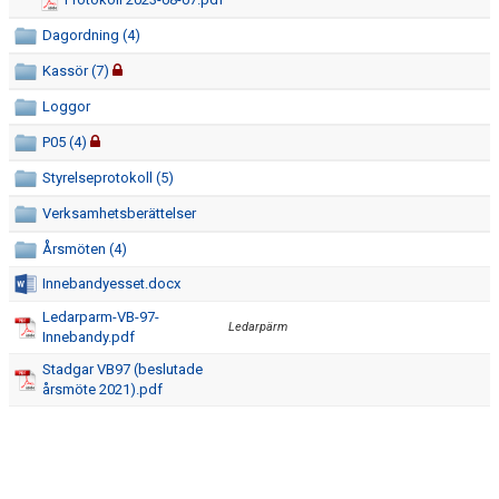
KALENDER
Dagordning (4)
DOKUMENT
Kassör (7)
Loggor
P05 (4)
Styrelseprotokoll (5)
Verksamhetsberättelser
Årsmöten (4)
Innebandyesset.docx
Ledarparm-VB-97-
Ledarpärm
Innebandy.pdf
Stadgar VB97 (beslutade
årsmöte 2021).pdf