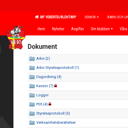
IBF VEBERÖD/BLENTARP
SENIOR
BARN OCH U
Hem
Nyheter
Avgifter
Om klubben
Våra 
Dokument
Arkiv (2)
Arkiv Styrelseprotokoll (1)
Dagordning (4)
Kassör (7)
Loggor
P05 (4)
Styrelseprotokoll (5)
Verksamhetsberättelser