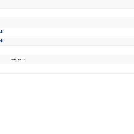
df
df
Ledarpärm