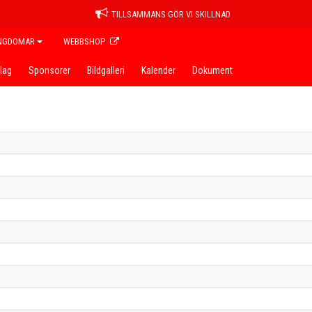
TILLSAMMANS GÖR VI SKILLNAD
NGDOMAR
WEBBSHOP
lag
Sponsorer
Bildgalleri
Kalender
Dokument