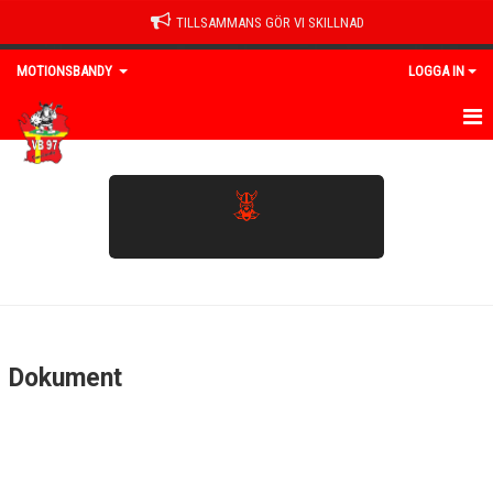
TILLSAMMANS GÖR VI SKILLNAD
MOTIONSBANDY
LOGGA IN
HEM
NYHETER
KALENDER
MATCHER
TRUPPEN
Dokument
BILDGALLERI
DOKUMENT
KONTAKT