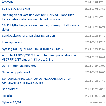
Årsmöte
2024-03-04 12:18
SE HERRAR A I SKM!
2024-03-04 07:58
"Säsongen har varit upp och ner" Hör vad Simon BR:s
2024-02-28 22:15
Tankar inför lördagens match mot Frosta är
12/13 Flyttar helgens sammandrag i Genarp till ett senare
2024-02-28 16:24
datum
Sandbäckens rör är på plats på sargen
2024-02-25 14:10
Träningsjackor
2024-02-16 17:15
Nytt lag för Pojkar och Flickor födda 2018/19
2024-01-29 11:57
Är du född 2016/2017? Har du funderat på innebandy?
2024-01-29 10:42
VB97 PF16/17 bjuder in till provträning
Börja motionera med oss
2024-01-27 23:02
Sidan är uppdaterad!
2024-01-25 10:00
&#10084;&#65039;&#128420; VECKANS MATCHER
2024-01-25 01:49
&#128420; &#10084;&#65039;
Sportlotten!
2023-11-20 20:16
Hej alla!
2023-11-05 21:31
Nyheter 23/24
2023-09-05 18:18