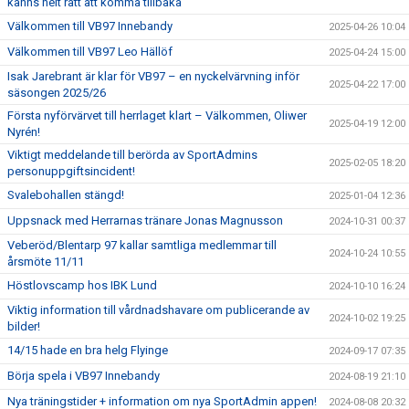
känns helt rätt att komma tillbaka”
Välkommen till VB97 Innebandy
2025-04-26 10:04
Välkommen till VB97 Leo Hällöf
2025-04-24 15:00
Isak Jarebrant är klar för VB97 – en nyckelvärvning inför
2025-04-22 17:00
säsongen 2025/26
Första nyförvärvet till herrlaget klart – Välkommen, Oliwer
2025-04-19 12:00
Nyrén!
Viktigt meddelande till berörda av SportAdmins
2025-02-05 18:20
personuppgiftsincident!
Svalebohallen stängd!
2025-01-04 12:36
Uppsnack med Herrarnas tränare Jonas Magnusson
2024-10-31 00:37
Veberöd/Blentarp 97 kallar samtliga medlemmar till
2024-10-24 10:55
årsmöte 11/11
Höstlovscamp hos IBK Lund
2024-10-10 16:24
Viktig information till vårdnadshavare om publicerande av
2024-10-02 19:25
bilder!
14/15 hade en bra helg Flyinge
2024-09-17 07:35
Börja spela i VB97 Innebandy
2024-08-19 21:10
Nya träningstider + information om nya SportAdmin appen!
2024-08-08 20:32