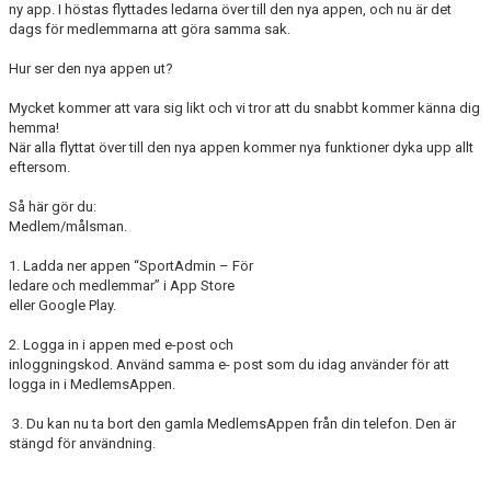
ny app. I höstas flyttades ledarna över till den nya appen, och nu är det
dags för medlemmarna att göra samma sak.
Hur ser den nya appen ut?
Mycket kommer att vara sig likt och vi tror att du snabbt kommer känna dig
hemma!
När alla flyttat över till den nya appen kommer nya funktioner dyka upp allt
eftersom.
Så här gör du:
Medlem/målsman.
1. Ladda ner appen “SportAdmin – För
ledare och medlemmar” i App Store
eller Google Play.
2. Logga in i appen med e-post och
inloggningskod. Använd samma e- post som du idag använder för att
logga in i MedlemsAppen.
3. Du kan nu ta bort den gamla MedlemsAppen från din telefon. Den är
stängd för användning.