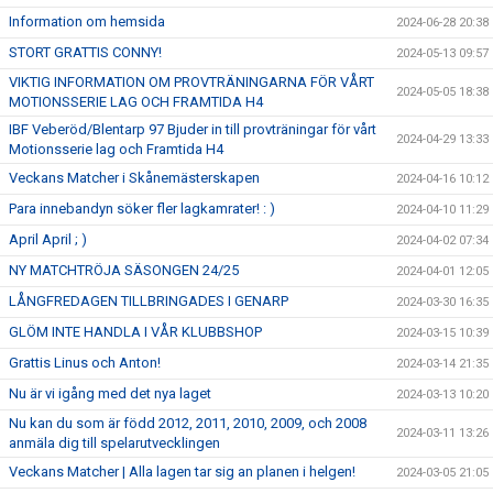
Information om hemsida
2024-06-28 20:38
STORT GRATTIS CONNY!
2024-05-13 09:57
VIKTIG INFORMATION OM PROVTRÄNINGARNA FÖR VÅRT
2024-05-05 18:38
MOTIONSSERIE LAG OCH FRAMTIDA H4
IBF Veberöd/Blentarp 97 Bjuder in till provträningar för vårt
2024-04-29 13:33
Motionsserie lag och Framtida H4
Veckans Matcher i Skånemästerskapen
2024-04-16 10:12
Para innebandyn söker fler lagkamrater! : )
2024-04-10 11:29
April April ; )
2024-04-02 07:34
NY MATCHTRÖJA SÄSONGEN 24/25
2024-04-01 12:05
LÅNGFREDAGEN TILLBRINGADES I GENARP
2024-03-30 16:35
GLÖM INTE HANDLA I VÅR KLUBBSHOP
2024-03-15 10:39
Grattis Linus och Anton!
2024-03-14 21:35
Nu är vi igång med det nya laget
2024-03-13 10:20
Nu kan du som är född 2012, 2011, 2010, 2009, och 2008
2024-03-11 13:26
anmäla dig till spelarutvecklingen
Veckans Matcher | Alla lagen tar sig an planen i helgen!
2024-03-05 21:05