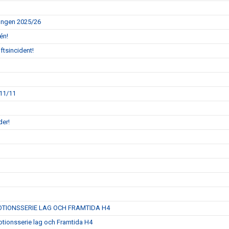
songen 2025/26
én!
ftsincident!
 11/11
der!
OTIONSSERIE LAG OCH FRAMTIDA H4
Motionsserie lag och Framtida H4