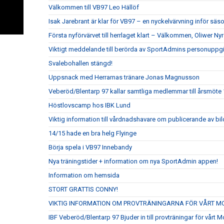
Välkommen till VB97 Leo Hällöf
Isak Jarebrant är klar för VB97 – en nyckelvärvning inför sä
Första nyförvärvet till herrlaget klart – Välkommen, Oliwer Nyr
Viktigt meddelande till berörda av SportAdmins personuppgi
Svalebohallen stängd!
Uppsnack med Herrarnas tränare Jonas Magnusson
Veberöd/Blentarp 97 kallar samtliga medlemmar till årsmöte
Höstlovscamp hos IBK Lund
Viktig information till vårdnadshavare om publicerande av bil
14/15 hade en bra helg Flyinge
Börja spela i VB97 Innebandy
Nya träningstider + information om nya SportAdmin appen!
Information om hemsida
STORT GRATTIS CONNY!
VIKTIG INFORMATION OM PROVTRÄNINGARNA FÖR VÅRT M
IBF Veberöd/Blentarp 97 Bjuder in till provträningar för vårt 