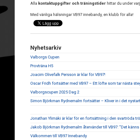
Alla
kontaktuppgifter och träningstider
hittar du under varj
Med vänliga hälsningar VB97 innebandy, en klubb för alla!
Nyhetsarkiv
Valborgs Cupen
Provträna H5
Joacim Olivefalk Persson är klar för VB97!
Oscar Fridh fortsätter med VB97 – Ett löfte som tar nästa ste
Valborgscupen 2025 Dag 2
Simon Björkman Rydnemalm fortsätter – Kliver in i det nystart
Jonathan Ylimäki är klar för en fortsättning i den svartröda tr
Jakob Björkman Rydnemalm återvänder till VB97: ”Det känns h
Välkommen till VB97 Innebandy