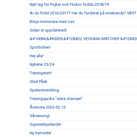
Nytt lag för Pojkar och Flickor födda 2018/19
Är du född 2016/2017? Har du funderat på innebandy? VB97 PF
Börja motionera med oss
Sidan är uppdaterad!
&#10084;&#65039;&#128420; VECKANS MATCHER &#128420
Sportlotten!
Hej alla!
Nyheter 23/24
Träningstart!
Glad Påsk
Spelarutveckling
Träningsjacka ”extra chansen”
Årsmöte 2023-02-13.
Vårsäsong!
Supererbjudande!
Ny hemsida!