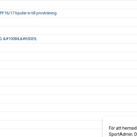
16/17 bjuder in till provträning
; &#10084;&#65039;
För att hemsid
SportAdmin. De