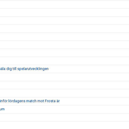
a dig till spelarutvecklingen
inför lördagens match mot Frosta är
tum