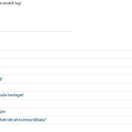
e enskilt lag!
g!
ade herrlaget!
öjan
elt rätt att komma tillbaka”