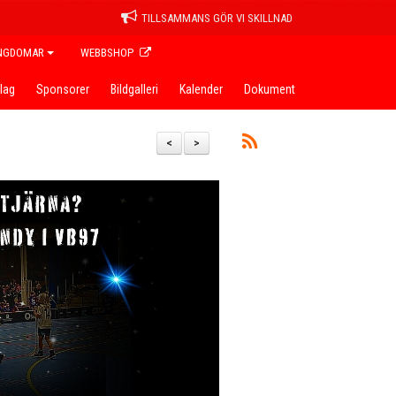
TILLSAMMANS GÖR VI SKILLNAD
NGDOMAR
WEBBSHOP
lag
Sponsorer
Bildgalleri
Kalender
Dokument
<
>