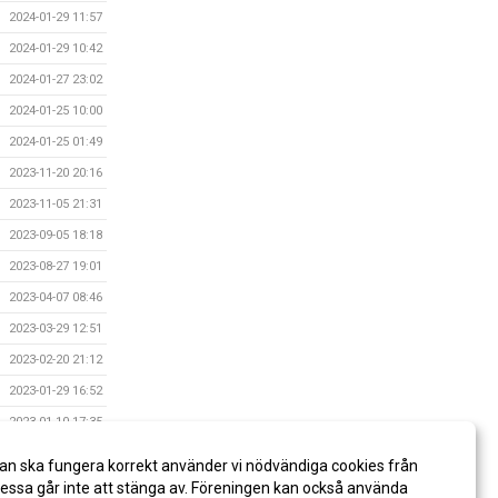
2024-01-29 11:57
2024-01-29 10:42
2024-01-27 23:02
2024-01-25 10:00
2024-01-25 01:49
2023-11-20 20:16
2023-11-05 21:31
2023-09-05 18:18
2023-08-27 19:01
2023-04-07 08:46
2023-03-29 12:51
2023-02-20 21:12
2023-01-29 16:52
2023-01-10 17:35
2022-11-23 07:21
an ska fungera korrekt använder vi nödvändiga cookies från
2014-06-10 19:01
ssa går inte att stänga av. Föreningen kan också använda