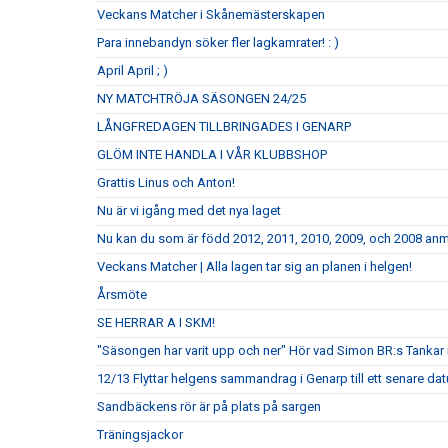
Veckans Matcher i Skånemästerskapen
Para innebandyn söker fler lagkamrater! : )
April April ; )
NY MATCHTRÖJA SÄSONGEN 24/25
LÅNGFREDAGEN TILLBRINGADES I GENARP
GLÖM INTE HANDLA I VÅR KLUBBSHOP
Grattis Linus och Anton!
Nu är vi igång med det nya laget
Nu kan du som är född 2012, 2011, 2010, 2009, och 2008 anmäl
Veckans Matcher | Alla lagen tar sig an planen i helgen!
Årsmöte
SE HERRAR A I SKM!
"Säsongen har varit upp och ner" Hör vad Simon BR:s Tankar 
12/13 Flyttar helgens sammandrag i Genarp till ett senare da
Sandbäckens rör är på plats på sargen
Träningsjackor